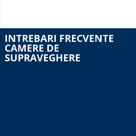
Investim periodic in echipamente de ultima generatie dar
si in personalul nostru pentru a fi la curent cu cele mai noi
tehnologii.
INTREBARI FRECVENTE
CAMERE DE
SUPRAVEGHERE
Cum pot comanda un sistem
complet?
Comandarea unui sistem complet de securitate poate
fi comandat atat telefonic, prin email sau chiar prin
WhatsApp. Tot ce trebuie sa faceti este sa ne
contactati urmand sa concepem proietul
dumneavoastra.