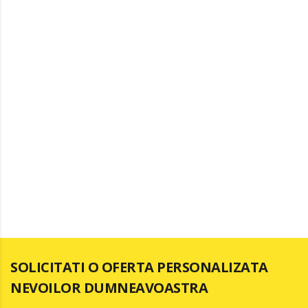
UN SISTEM DE INTERFON
SI VIDEOINTERFON IN
TARGU JIU, GORJ?
– Iți permite să păstrezi în siguranță proprietatea;
– Iți permite să vorbești cu vizitatorii sau să te vezi cu ei.
– Prezența dispozitivului permite deblocarea porții sau a ușii de
la distanță;
– Iți permite să ai mai multe puncte de intrare pe proprietate
care le poți controla din același loc;
– Unele sisteme permit înregistrarea mesajelor și apelarea pe
smartphone (
IOS
sau Android).
SOLICITATI O OFERTA PERSONALIZATA
NEVOILOR DUMNEAVOASTRA