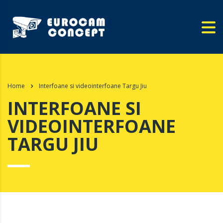
Home
Interfoane si videointerfoane Targu Jiu
INTERFOANE SI
VIDEOINTERFOANE
TARGU JIU