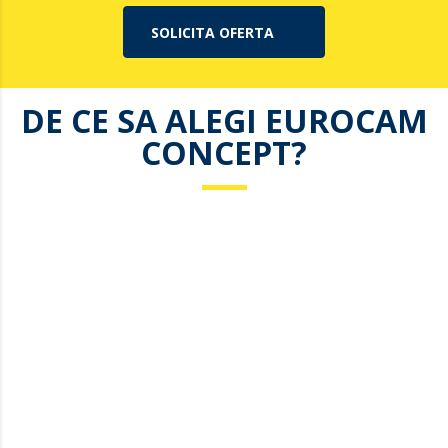
SOLICITA OFERTA
DE CE SA ALEGI EUROCAM
CONCEPT?
12 ani de experienta
Venim in intampinarea clientilor nostri cu 12 ani de
experienta in camere de supraveghere si servicii conexe.
Promptitudine
Raspundem fiecarei solicitari cu promptitudine maxima
pentru a satisface si cele mai exigente solicitari.
Dezvoltare continua