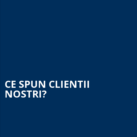
Cum aleg un sistem de
supraveghere video?
Ce inseamna PoE?
Ce este rezolutia camerei de
supraveghere?
CE SPUN CLIENTII
NOSTRI?
Va multumesc pentru seriozitate si profesionalism.
Camerele de supraveghere video montate la locuinta
noastra din Targu Jiu functioneaza perfect de peste 8 luni.
Totul a decurs conform asteptarilor inca de la inceputul